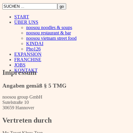
START
ÜBER UNS
noosou noodles & soups
noosou restaurant & bar
noosou vietnam street food
KINDAI
Pho126
EXPANSION
FRANCHISE
JOBS
KONTAKT
Impressum
Angaben gemäß § 5 TMG
noosou group GmbH
Sutelstraße 10
30659 Hannover
Vertreten durch
My Tuyet Khuu-Tran