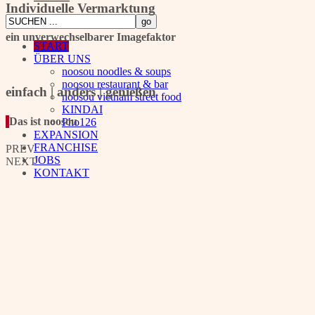
Individuelle Vermarktung
ein unverwechselbarer Imagefaktor
START
ÜBER UNS
noosou noodles & soups
noosou restaurant & bar
einfach | anders | genießen
noosou vietnam street food
KINDAI
Das ist noosou
Pho126
EXPANSION
FRANCHISE
PREV
JOBS
NEXT
KONTAKT